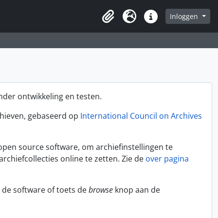
Inloggen
Clipboard
Taal
Quick links
nder ontwikkeling en testen.
rchieven, gebaseerd op
International Council on Archives
 open source software, om archiefinstellingen te
chiefcollecties online te zetten. Zie de
over pagina
 de software of toets de
browse
knop aan de