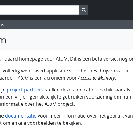
Search in browse page
ns
om
standaard homepage voor AtoM. Dit is een beta versie, nog o
n volledig web based applicatie voor het beschrijven van a
daarden.
AtoM
is een acroniem voor
Access to Memory
.
zijn
project partners
stellen deze applicatie beschikbaar als
n een vrij en gemakkelijk te gebruiken voorziening om hun ar
informatie over het AtoM project.
ine
documentatie
voor meer informatie over het gebruik van
t om enkele voorbeelden te bekijken.