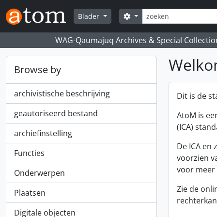
Skip to main content
zoeken
Search options
Blader
WAG-Qaumajuq Archives & Special Collectio
Welk
Browse by
archivistische beschrijving
Dit is de 
geautoriseerd bestand
AtoM is ee
(ICA) stan
archiefinstelling
De ICA en 
Functies
voorzien va
voor meer 
Onderwerpen
Zie de onl
Plaatsen
rechterkan
Digitale objecten