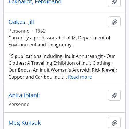
Eckhardt, Ferdinand
Ajout
Oakes, Jill
Ajout
Personne
·
1952-
Currently a professor at U of M, Department of
Environment and Geography.
15 publications including: Inuit Annuraangit - Our
Clothes: A Travelling Exhibition of Inuit Clothing;
Our Boots: An Inuit Woman's Art (with Rick Riewe);
Copper and Caribou Inuit
…
Read more
Anita Iblanit
Ajout
Personne
Meg Kuksuk
Ajout