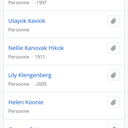
Personne
·
-1997
Ulayok Kaviok
Ajout
Personne
Nellie Kanovak Hikok
Ajout
Personne
·
1911-
Lily Klengenberg
Ajout
Personne
·
-2005
Helen Koonie
Ajout
Personne