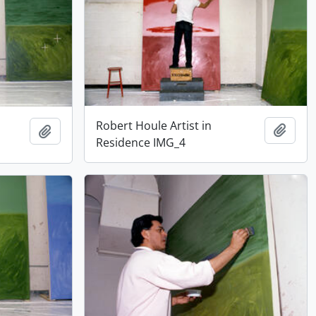
Robert Houle Artist in
Adici
Adicionar à área de transferência
Residence IMG_4