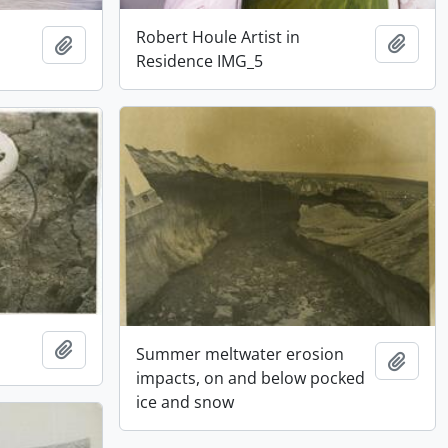
Robert Houle Artist in
Adici
Adicionar à área de transferência
Residence IMG_5
Adicionar à área de transferência
Summer meltwater erosion
Adici
impacts, on and below pocked
ice and snow