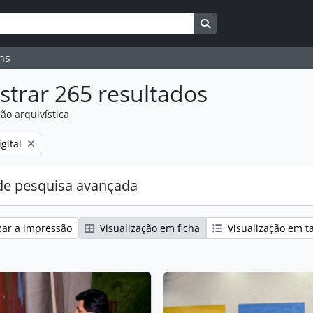
Search in browse pag
ns
trar 265 resultados
ão arquivística
gital
e pesquisa avançada
zar a impressão
Visualização em ficha
Visualização em t