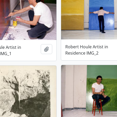
Robert Houle Artist in
e Artist in
Adicionar à área de transferência
Residence IMG_2
 IMG_1