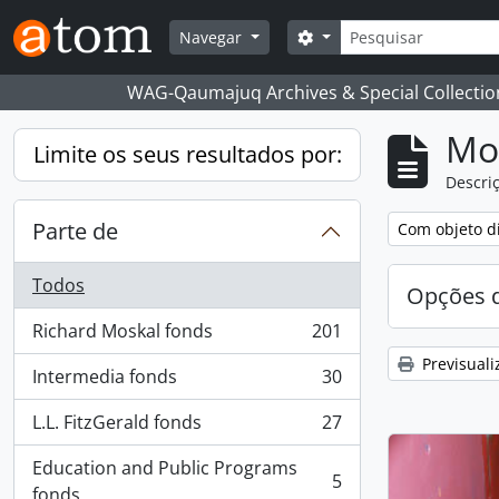
Skip to main content
Pesquisar
Search options
Navegar
WAG-Qaumajuq Archives & Special Collectio
Mos
Limite os seus resultados por:
Descriç
Parte de
Remove filter:
Com objeto di
Todos
Opções d
Richard Moskal fonds
201
, 201 resultados
Previsuali
Intermedia fonds
30
, 30 resultados
L.L. FitzGerald fonds
27
, 27 resultados
Education and Public Programs
5
, 5 resultados
fonds