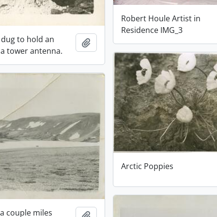
Robert Houle Artist in
Residence IMG_3
 dug to hold an
Adicionar à área de transferência
 a tower antenna.
Arctic Poppies
 a couple miles
Adicionar à área de transferência