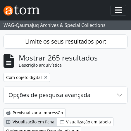
Skip to main content
Togg
WAG-Qaumajuq Archives & Special Collections
Limite os seus resultados por:
Mostrar 265 resultados
Descrição arquivística
Remove filter:
Com objeto digital
Opções de pesquisa avançada
Previsualizar a impressão
Visualização em ficha
Visualização em tabela
Ordenar por ordem: Data de início