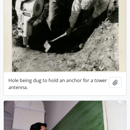
Hole being dug to hold an anchor for a tower
Adici
antenna.