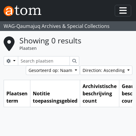
Skip to main content
Togg
WAG-Qaumajuq Archives & Special Collections
Showing 0 results
Plaatsen
Search options
zoeken
Gesorteerd op: Naam
Direction: Ascending
Archivistische
Geaut
Plaatsen
Notitie
beschrijving
besch
term
toepassingsgebied
count
count